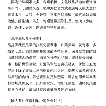
（因為沿岸國家太多，各國氣後、文化以及當地物產皆有
所不同），總體來說，地中海飲食方式強調每天以
大量的
蔬菜水果、豆類、全穀類、不飽含脂肪酸（優質油類如橄
欖油、酪梨油）為主，每週適量攝取乳品、魚肉（少紅
肉）為佳，另外可以適量的搭配紅酒。
【
地中海飲食的優點
】
能提供我們足量的抗氧化營養素，如葉黃素、花青素、多
酚類，及紅酒裡頭的白藜蘆醇等植化素，保護器官預防自
由基對體內的傷害，適量的補充乳品類，能維持骨骼健
康，預防骨質疏鬆。好油能幫助全身抗發炎，保護心血管
健康！除了建議上述的飲食內容之外，提醒大家多選擇天
然原態的食物，若想要滋味更加豐富，可多使用天然辛香
料增加菜餚風味，此外多喝水、增加活動量，適時冥想維
持身心放鬆，幫助維持腸道健康及良好睡眠。
【
國人要如何做到地中海飲食呢？
】