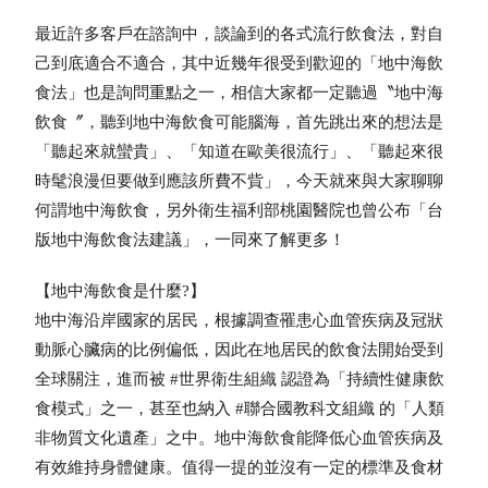
最近許多客戶在諮詢中，談論到的各式流行飲食法，對自
己到底適合不適合，其中近幾年很受到歡迎的「地中海飲
食法」也是詢問重點之一，相信大家都一定聽過〝地中海
飲食〞，聽到地中海飲食可能腦海，首先跳出來的想法是
「聽起來就蠻貴」、「知道在歐美很流行」、「聽起來很
時髦浪漫但要做到應該所費不貲」，今天就來與大家聊聊
何謂地中海飲食，另外衛生福利部桃園醫院也曾公布「台
版地中海飲食法建議」，一同來了解更多！
【地中海飲食是什麼?】
地中海沿岸國家的居民，根據調查罹患心血管疾病及冠狀
動脈心臟病的比例偏低，因此在地居民的飲食法開始受到
全球關注，進而被 #世界衛生組織 認證為「持續性健康飲
食模式」之一，甚至也納入 #聯合國教科文組織 的「人類
非物質文化遺產」之中。地中海飲食能降低心血管疾病及
有效維持身體健康。值得一提的並沒有一定的標準及食材