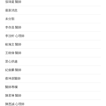
張瑋庭 醫師
最新消息
未分類
李存昌 醫師
李汶軒 心理師
歐瀚文 醫師
王樹偉 醫師
眾心拱越
紀俊麟 醫師
蔡坤原醫師
醫師專欄
陳君琳 醫師
陳恩誠 心理師