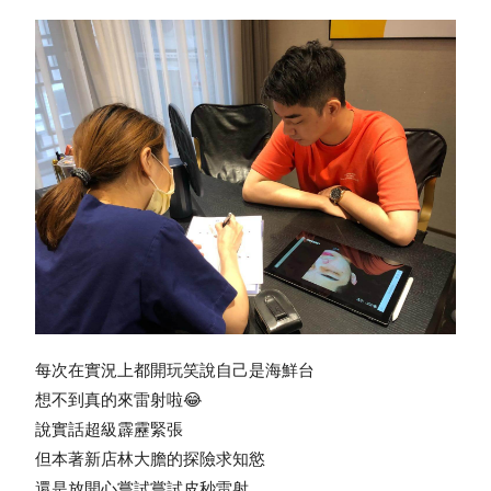
每次在實況上都開玩笑說自己是海鮮台
想不到真的來雷射啦😂
說實話超級霹靂緊張
但本著新店林大膽的探險求知慾
還是放開心嘗試嘗試皮秒雷射