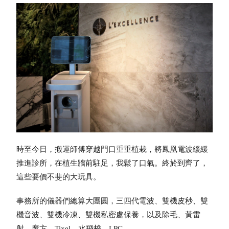
時至今日，搬運師傅穿越門口重重植栽，將鳳凰電波緩緩
推進診所，在植生牆前駐足，我鬆了口氣。終於到齊了，
這些要價不斐的大玩具。
事務所的儀器們總算大團圓，三四代電波、雙機皮秒
、
雙
機音波
、
雙機冷凍
、
雙機私密處保養，以及除毛
、
黃雷
射
、
魔方
、T
ixel
、
水飛梭
、
LPG。