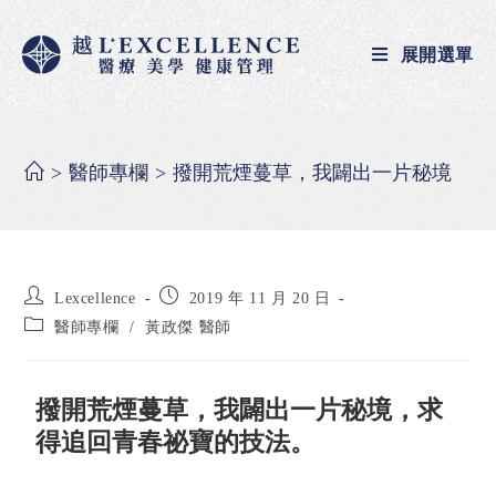
展開選單
>
醫師專欄
>
撥開荒煙蔓草，我闢出一片秘境
Lexcellence
2019 年 11 月 20 日
醫師專欄
/
黃政傑 醫師
撥開荒煙蔓草，我闢出一片秘境，求
得追回青春祕寶的技法。