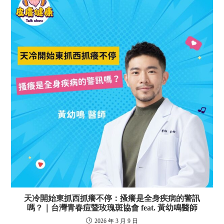
天冷開始東抓西抓癢不停：搔癢是全身疾病的警訊
嗎？｜台灣青春痘暨玫瑰斑協會 feat. 黃幼鳴醫師
2026 年 3 月 9 日