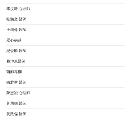
李汶軒 心理師
歐瀚文 醫師
王樹偉 醫師
眾心拱越
紀俊麟 醫師
蔡坤原醫師
醫師專欄
陳君琳 醫師
陳恩誠 心理師
黃幼鳴 醫師
黃政傑 醫師