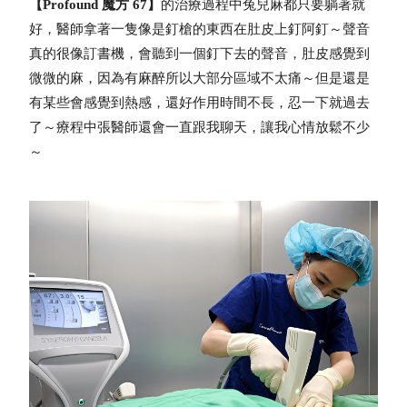
【Profound 魔方 67】
的治療過程中兔兒麻都只要躺著就
好，醫師拿著一隻像是釘槍的東西在肚皮上釘阿釘～
聲音
真的很像訂書機，會聽到一個釘下去的聲音，肚皮感覺到
微微的麻，因為有麻醉所以大部分區域不太痛～
但是還是
有某些會感覺到熱感，還好作用時間不長，忍一下就過去
了～
療程中張醫師還會一直跟我聊天，讓我心情放鬆不少
～