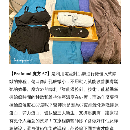
【Profound 魔方 67】
是利用電流對肌膚進行微侵入式除
皺的療程，
傷口像針孔般微小，不用動刀就能改善肌膚鬆
弛的效果。
魔方67的專利『智能溫控針』技術，能精準掌
握治療時間的秒數和維持治療溫度在67度，
而為什麼要恆
控治療溫度在67度呢？醫師說是因為67度能優化刺激膠原
蛋白、彈力蛋白、玻尿酸三大新生，
支撐起肌膚，讓療程
有更令人滿意的效果！
在療程前醫師除了會做好評估及詳
細解說，還會做術後衛教課程，然後簽下同意書才能進