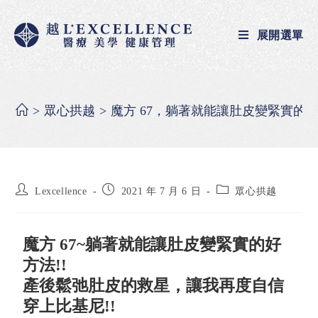
展開選單
>
眾心拱越
>
魔方 67，躺著就能讓肚皮變緊實的好
Lexcellence
2021 年 7 月 6 日
眾心拱越
魔方 67~躺著就能讓肚皮變緊實的好
方法!!
產後鬆弛肚皮的救星，讓我再度自信
穿上比基尼!!