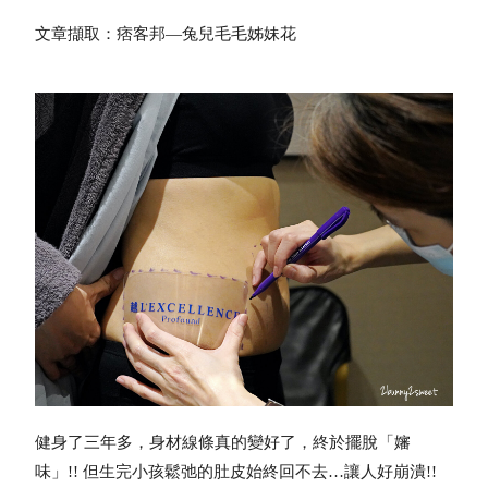
文章擷取：痞客邦—兔兒毛毛姊妹花
健身了三年多，身材線條真的變好了，終於擺脫「嬸
味」!! 但生完小孩鬆弛的肚皮始終回不去…讓人好崩潰!!