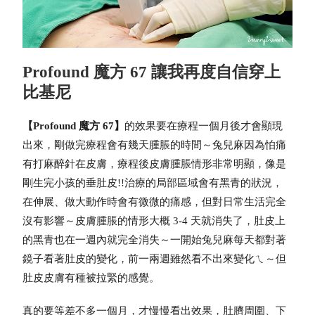
Profound 魔方 67 讓我再度自信穿上
比基尼
【Profound 魔方 67】
的效果要在療程一個月後才會顯現
出來，剛做完療程會有幾天腫脹的時間～
兔兒麻因為怕痛
有打麻醉針在皮膚，療程後皮膚腫脹情形非常明顯，像是
剛生完小孩的垂肚皮!!
治療的局部區域會有黑青的狀況，
在伸展、做大動作時會有微微的痛感，但對日常生活完全
沒有影響～
皮膚腫脹的情形大概 3-4 天就消失了，肚皮上
的黑青也在一週內就完全消失～
一開始兔兒麻每天都對著
鏡子看著肚皮的變化，前一兩週雖然看不出來變化ㄟ～但
肚皮皮膚有種被拉緊的感覺。
真的要等差不多一個月，才慢慢看出效果，肚臍周圍、下