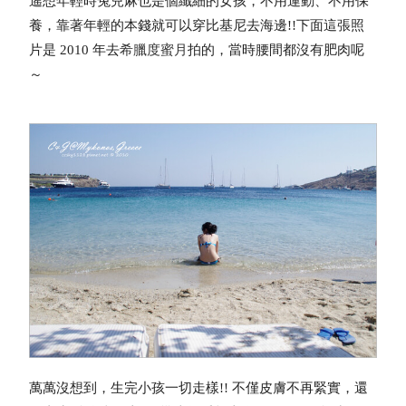
遙想年輕時兔兒麻也是個纖細的女孩，不用運動、不用保
養，靠著年輕的本錢就可以穿比基尼去海邊!!
下面這張照
片是 2010 年去
希臘度蜜月
拍的，當時腰間都沒有肥肉呢
～
萬萬沒想到，生完小孩一切走樣!! 不僅皮膚不再緊實，還