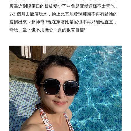
腹靠近剖腹傷口的皺紋變少了～
兔兒麻就這樣不太管他，
2-3 個月去飯店玩水，換上比基尼發現褲頭不再有鬆弛的
皮擠出來～超神奇!!
現在穿著比基尼也不再只能站直直，
彎腰、坐下也不用擔心～真的很有自信!!