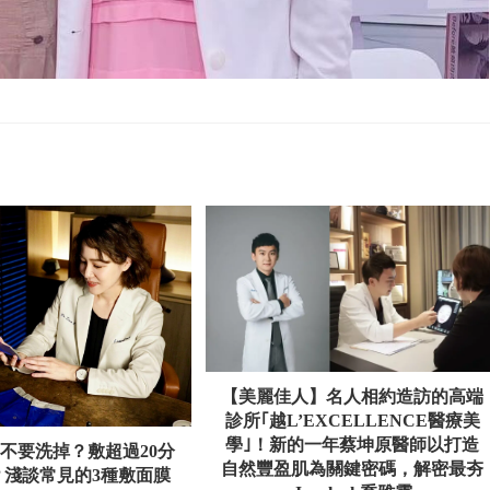
【美麗佳人】名人相約造訪的高端
診所｢越L’EXCELLENCE醫療美
學｣！新的一年蔡坤原醫師以打造
不要洗掉？敷超過20分
自然豐盈肌為關鍵密碼，解密最夯
？淺談常見的3種敷面膜