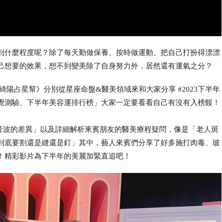
到什麼程度呢？除了每天勤做保養、按時做運動、把自己打扮得漂漂
己想要的效果，想不到變美除了自身努力外，居然還有運氣之分？
綺陽占星幫
》分別從星座命盤&醫美領域來和大家分享 #2023下半年
覺測驗、下半年美容運排行榜」大家一定要看看自己有沒有入榜餒！
音波的差異」以及詳細解析來賓朋友的醫美療程疑問，像是「老人斑
到底要割還是縫還是釘」其中，藝人來賓們分享了好多施打肉毒、玻
！精彩影片為下半年的美麗加緊直追吧！