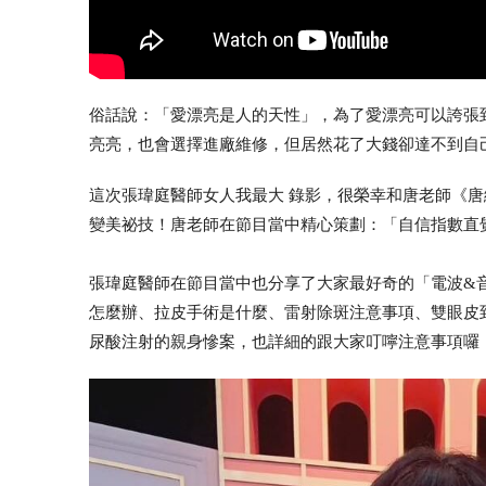
俗話說：「愛漂亮是人的天性」，為了愛漂亮可以誇張
亮亮，也會選擇進廠維修，但居然花了大錢卻達不到自
這次張瑋庭醫師
女人我最大
錄影，很榮幸和唐老師《
唐
變美祕技！唐老師在節目當中精心策劃：「自信指數直
張瑋庭醫師在節目當中也分享了大家最好奇的「電波&
怎麼辦、拉皮手術是什麼、雷射除斑注意事項、雙眼皮
尿酸注射的親身慘案，也詳細的跟大家叮嚀注意事項囉