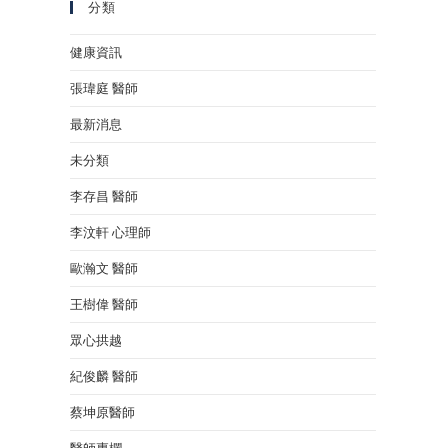
分類
健康資訊
張瑋庭 醫師
最新消息
未分類
李存昌 醫師
李汶軒 心理師
歐瀚文 醫師
王樹偉 醫師
眾心拱越
紀俊麟 醫師
蔡坤原醫師