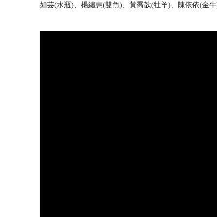
如芸(水瓶)、楊繡惠(雙魚)、黃喬歆(牡羊)、陳依依(金牛