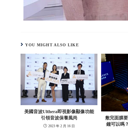
YOU MIGHT ALSO LIKE
美國音波Ulthera即視影像顯像功能
引領音波保養風尚
敷完面膜要
鐘可以嗎
2023 年 2 月 16 日