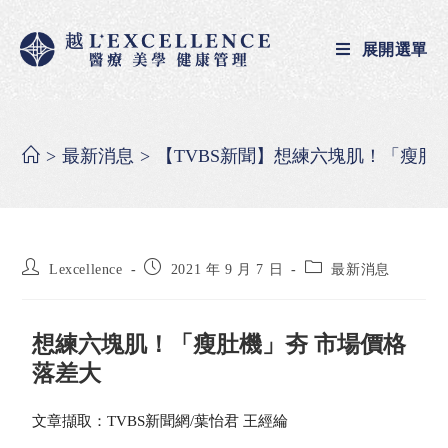
展開選單
>
最新消息
>
【TVBS新聞】想練六塊肌！「瘦肚
Lexcellence
2021 年 9 月 7 日
最新消息
想練六塊肌！「瘦肚機」夯 市場價格
落差大
文章擷取：TVBS新聞網/葉怡君 王經綸