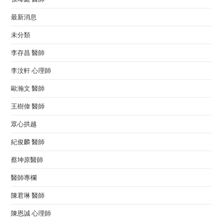
最新消息
未分類
李存昌 醫師
李汶軒 心理師
歐瀚文 醫師
王樹偉 醫師
眾心拱越
紀俊麟 醫師
蔡坤原醫師
醫師專欄
陳君琳 醫師
陳恩誠 心理師