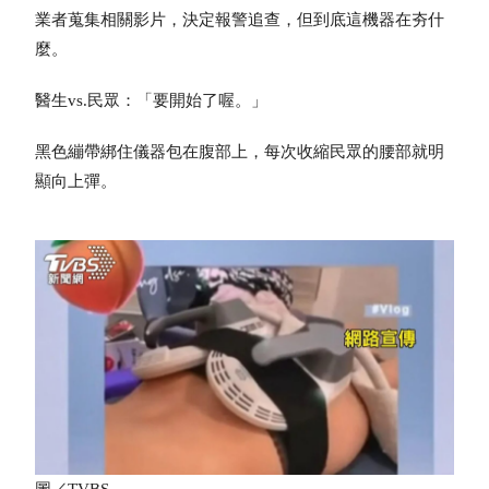
業者蒐集相關影片，決定報警追查，但到底這機器在夯什
麼。
醫生vs.民眾：「要開始了喔。」
黑色繃帶綁住儀器包在腹部上，每次收縮民眾的腰部就明
顯向上彈。
圖／TVBS