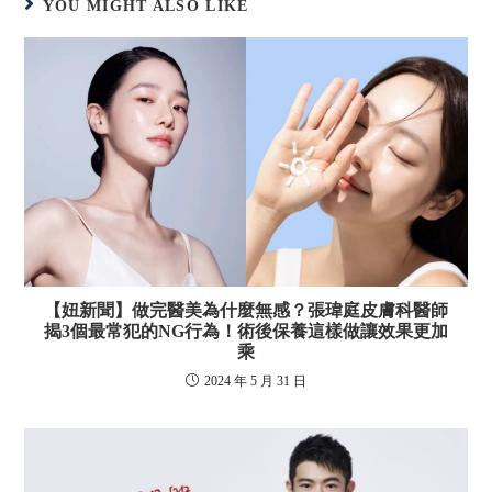
YOU MIGHT ALSO LIKE
【妞新聞】做完醫美為什麼無感？張瑋庭皮膚科醫師
揭3個最常犯的NG行為！術後保養這樣做讓效果更加
乘
2024 年 5 月 31 日