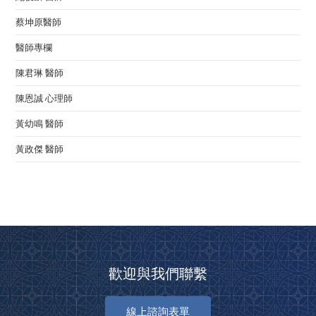
蔡坤原醫師
醫師專欄
陳君琳 醫師
陳恩誠 心理師
黃幼鳴 醫師
黃政傑 醫師
歡迎與我們聯繫
線上諮詢表單