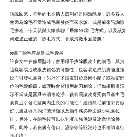
話說回來，每年的七夕情人節剛好是悶熱酷夏，許多客人
會因為除毛不當造成毛囊發炎而來求診、或是前來諮詢除
毛療程，今天就與大家聊聊「居家NG除毛方式」以及該如
何透過正確的「除毛方式」養成滑嫩水煮蛋肌！
❌鑷子除毛容易造成毛囊炎
許多女生在修眉型時，會用鑷子拔除眼皮上的細毛，其實
這樣容易造成眼皮鬆弛的可能性，也容易造成肌膚過度拉
扯而引發毛囊炎；另外許多朋友對於唇周小鬍子或私密部
位的毛髮細節，處理時會習慣用剃刀剃除，但如果肌膚清
潔不當或是器具未消毒乾淨，很容易讓皮膚受傷且產生毛
囊炎且引發毛髮向內生長的可能性！建議除毛前後都要做
好肌膚及器具的消菌清潔以及動作務必輕柔減少毛囊拉
扯，另外，在除毛後可以抹乳液加強保濕及冰敷消除腫
脹。此外，若皮膚有傷口、濕疹等等狀況時也不建議進行
除毛唷！