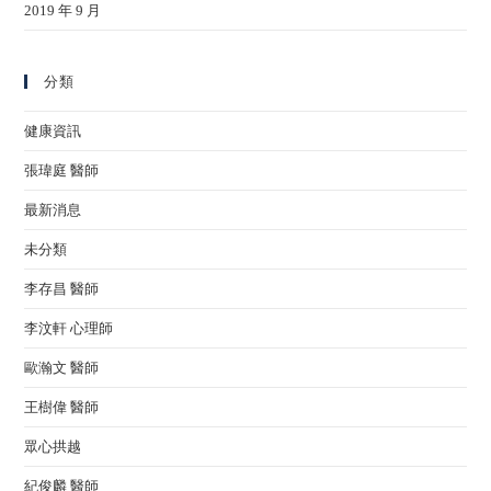
2019 年 9 月
分類
健康資訊
張瑋庭 醫師
最新消息
未分類
李存昌 醫師
李汶軒 心理師
歐瀚文 醫師
王樹偉 醫師
眾心拱越
紀俊麟 醫師