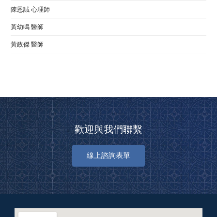
陳恩誠 心理師
黃幼鳴 醫師
黃政傑 醫師
歡迎與我們聯繫
線上諮詢表單