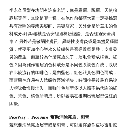
半永久眉型在坊間有許多名詞，像是霧眉、飄眉、天使粉
霧眉等等，無論是哪一種，在施作前都請大家一定要挑選
具有證照的專業美容師、美容店家，另外像是所選用的色
料成分/針具/器械是否安經過檢驗認證、是否經過安全消
毒？ 另外若是敏弱性膚質、異味性皮膚炎或是為蟹足腫體
質，就要更加小心半永久紋繡後是否導致蟹足腫，皮膚發
炎的產生。而至於為什麼霧眉久了，眉毛會變成橘色、紅
色？因為施作霧眉的色料成分是不同色系調色而成，以現
在比較流行的咖啡色，是由藍色，紅色跟黃色調色而成，
而藍黑色容易被人體吸收逐漸消失，時間拉長後最容易被
人體吸收慢慢消失，而咖啡色眉型多以人體不易代謝的紅
色、黃色、橘色所調成，所以容易在後期出現眉型偏紅的
困擾。
PicoWay
、
PicoSure
幫助消除霧眉、刺青
若想要消除霧眉眉型或是刺青，可以選擇施作皮秒雷射療