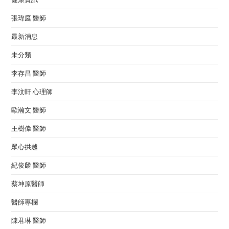
張瑋庭 醫師
最新消息
未分類
李存昌 醫師
李汶軒 心理師
歐瀚文 醫師
王樹偉 醫師
眾心拱越
紀俊麟 醫師
蔡坤原醫師
醫師專欄
陳君琳 醫師